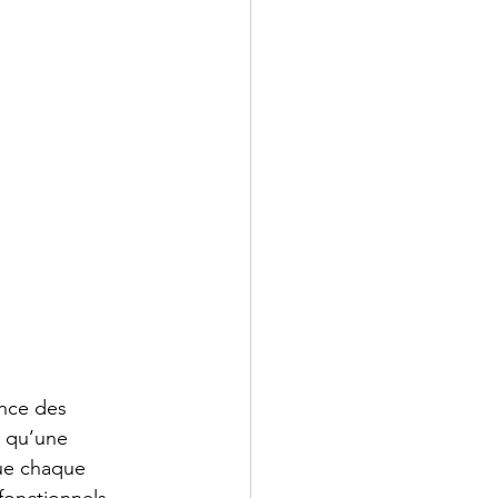
nce des 
s qu’une 
ue chaque 