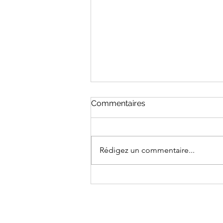
Commentaires
Rédigez un commentaire...
Pourquoi 80% des espaces
professionnels sont mal
pensés (et ce que ça te
coûte vraiment)