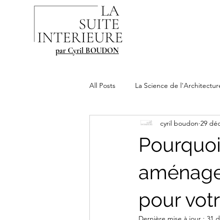
par Cyril BOUDON
All Posts
La Science de l'Architectur
cyril boudon
29 déc
Pourquoi
aménagem
pour votr
Dernière mise à jour :
31 d