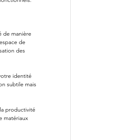
 fonctionnels.
é de manière 
 espace de 
sation des 
otre identité 
on subtile mais 
a productivité 
de matériaux 