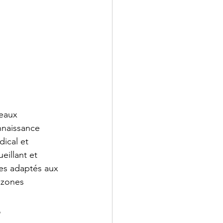
eaux 
naissance 
ical et 
eillant et 
ces adaptés aux 
 zones 
e