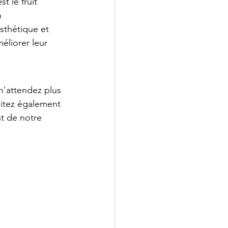
 le fruit 
n 
sthétique et 
éliorer leur 
.
n'attendez plus 
sitez également 
nt de notre 