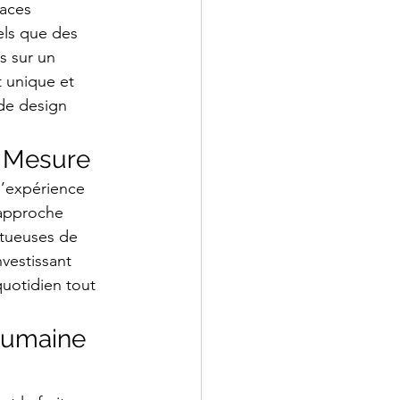
aces 
els que des 
s sur un 
 unique et 
de design 
r Mesure
’expérience 
 approche 
ctueuses de 
vestissant 
uotidien tout 
Humaine 