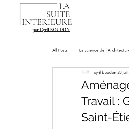
par Cyril BOUDON
All Posts
La Science de l'Architectur
cyril boudon
28 juil
Aménage
Travail :
Saint-Ét