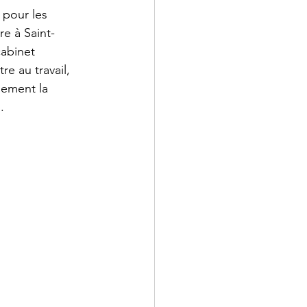
 pour les 
re à Saint-
abinet 
e au travail, 
lement la 
.