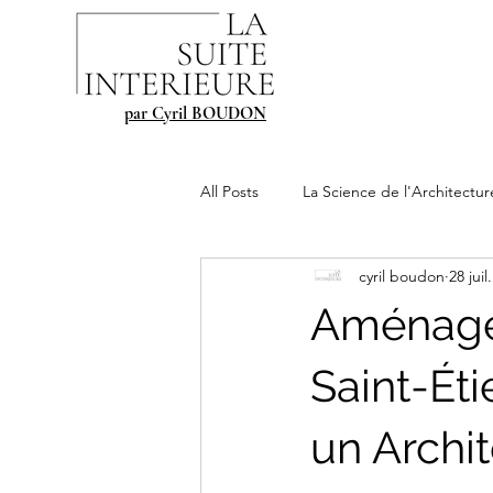
par Cyril BOUDON
All Posts
La Science de l'Architectur
cyril boudon
28 juil
Aménagem
Saint-Éti
un Archit