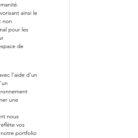
umanité. 
orisant ainsi le 
t non 
al pour les 
ur 
espace de 
vec l'aide d'un 
'un 
vironnement 
ner une 
nt nous 
eflète vos 
notre portfolio 