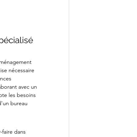
pécialisé 
l’aménagement 
tise nécessaire 
nces 
aborant avec un 
te les besoins 
 d'un bureau 
-faire dans 