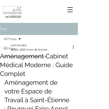
par Cyril BOUDON
Post
All Posts
cyril boudon
All Posts
28 juil. 2025
3 min de lecture
Aménagement Cabinet
La Science de l'Architecture
Médical Moderne : Guide
Complet
Aménagement de 
votre Espace de 
Travail à Saint-Étienne 
: Pourquoi Faire Appel 