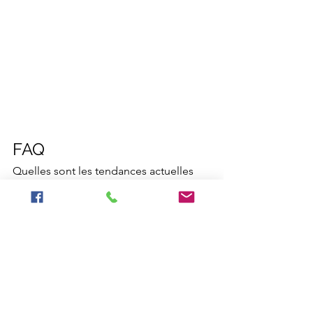
FAQ
Quelles sont les tendances actuelles 
pour l'aménagement d'un cabinet 
médical ?Les tendances incluent des 
espaces ouverts, des matériaux 
durables et une attention particulière à 
l'ergonomie.
Comment choisir une agence 
d'architecture intérieure pas cher en 
Rhône-Alpes ?Comparez les devis, 