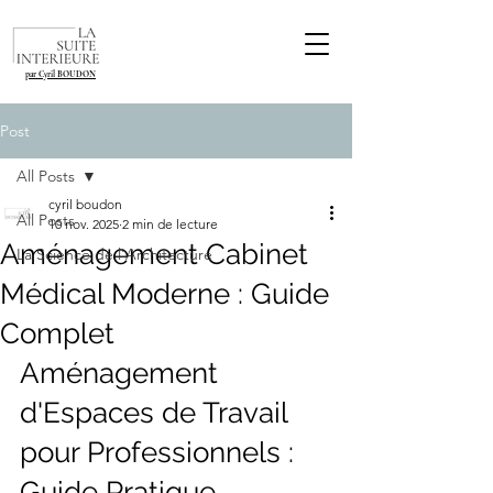
par Cyril BOUDON
Post
All Posts
cyril boudon
All Posts
10 nov. 2025
2 min de lecture
Aménagement Cabinet
La Science de l'Architecture
Médical Moderne : Guide
Complet
Aménagement 
d'Espaces de Travail 
pour Professionnels : 
Guide Pratique