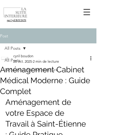
par Cyril BOUDON
Post
All Posts
cyril boudon
All Posts
20 oct. 2025
2 min de lecture
Aménagement Cabinet
La Science de l'Architecture
Médical Moderne : Guide
Complet
Aménagement de 
votre Espace de 
Travail à Saint-Étienne 
: Guide Pratique