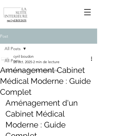
par Cyril BOUDON
Post
All Posts
cyril boudon
All Posts
20 oct. 2025
2 min de lecture
Aménagement Cabinet
La Science de l'Architecture
Médical Moderne : Guide
Complet
Aménagement d'un 
Cabinet Médical 
Moderne : Guide 
Complet