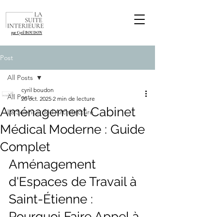
par Cyril BOUDON
Post
All Posts
cyril boudon
All Posts
20 oct. 2025
2 min de lecture
Aménagement Cabinet
La Science de l'Architecture
Médical Moderne : Guide
Complet
Aménagement 
d'Espaces de Travail à 
Saint-Étienne : 
Pourquoi Faire Appel à 